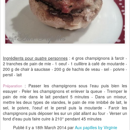
Ingrédients pour quatre personnes
: 4 gros champignons à farcir -
2 tranches de pain de mie - 1 oeuf - 1 cuillère à café de moutarde -
200 g de chair à saucisse - 200 g de hachis de veau - sel - poivre -
persil - lait
: Passer les champignons sous l'eau puis bien les
Préparation
essuyer - Peler les champignons et enlever la queue - Tremper le
pain de mie dans le lait pendant 5 minutes - Dans un mixeur,
mettre les deux types de viandes, le pain de mie imbibé de lait, le
sel, le poivre, l'oeuf et le persil puis la moutarde - Farcir les
champignons puis déposer les sur un plat allant au four - Verser un
fond d'eau puis faire cuire à 210° pendant 45 minutes
Publié il y a
18th March 2014
par
Aux papilles by Virginie