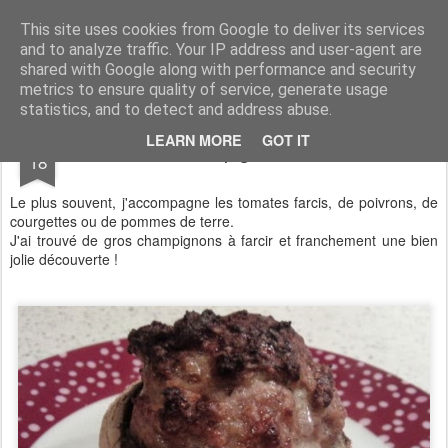
Aux papilles by Virginie
This site uses cookies from Google to deliver its services
and to analyze traffic. Your IP address and user-agent are
shared with Google along with performance and security
metrics to ensure quality of service, generate usage
statistics, and to detect and address abuse.
MAR
LEARN MORE
GOT IT
Champignon farci
18
Le plus souvent, j'accompagne les tomates farcis, de poivrons, de
courgettes ou de pommes de terre.
J'ai trouvé de gros champignons à farcir et franchement une bien
jolie découverte !