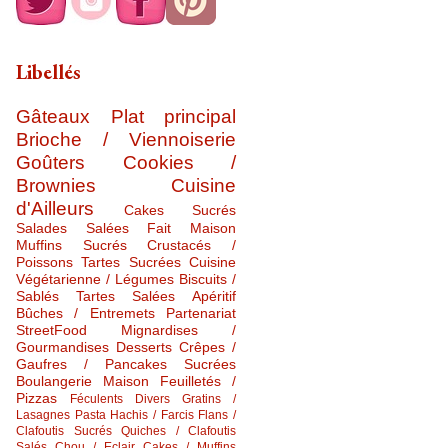
Libellés
Gâteaux
Plat principal
Brioche / Viennoiserie
Goûters
Cookies /
Brownies
Cuisine
d'Ailleurs
Cakes Sucrés
Salades Salées
Fait Maison
Muffins Sucrés
Crustacés /
Poissons
Tartes Sucrées
Cuisine
Végétarienne / Légumes
Biscuits /
Sablés
Tartes Salées
Apéritif
Bûches / Entremets
Partenariat
StreetFood
Mignardises /
Gourmandises
Desserts
Crêpes /
Gaufres / Pancakes Sucrées
Boulangerie Maison
Feuilletés /
Pizzas
Féculents Divers
Gratins /
Lasagnes
Pasta
Hachis / Farcis
Flans /
Clafoutis Sucrés
Quiches / Clafoutis
Salés
Chou / Eclair
Cakes / Muffins