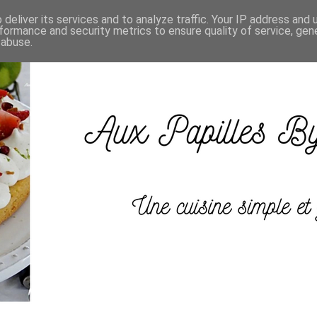
deliver its services and to analyze traffic. Your IP address and
formance and security metrics to ensure quality of service, ge
 abuse.