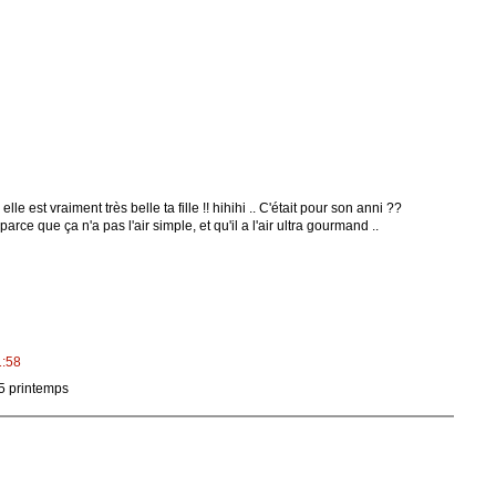
 elle est vraiment très belle ta fille !! hihihi .. C'était pour son anni ??
parce que ça n'a pas l'air simple, et qu'il a l'air ultra gourmand ..
1:58
15 printemps