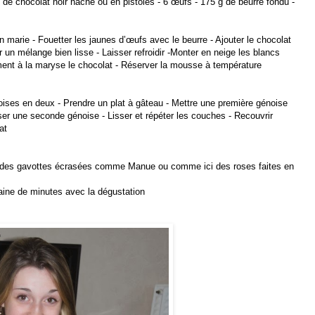
g de chocolat noir haché ou en pistoles - 6 œufs - 175 g de beurre fondu -
in marie - Fouetter les jaunes d’œufs avec le beurre - Ajouter le chocolat
r un mélange bien lisse - Laisser refroidir -Monter en neige les blancs
ment à la maryse le chocolat - Réserver la mousse à température
ises en deux - Prendre un plat à gâteau - Mettre une première génoise
er une seconde génoise - Lisser et répéter les couches - Recouvrir
at
vec des gavottes écrasées comme Manue ou comme ici des roses faites en
 dizaine de minutes avec la dégustation