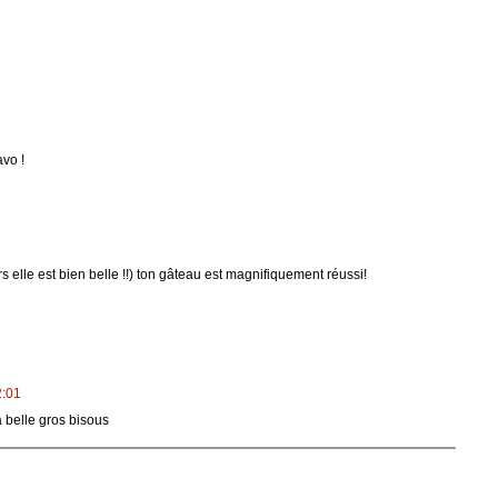
avo !
urs elle est bien belle !!) ton gâteau est magnifiquement réussi!
2:01
 belle gros bisous