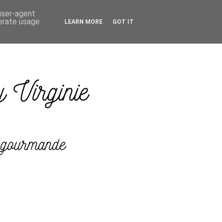
 user-agent
nerate usage
LEARN MORE
GOT IT