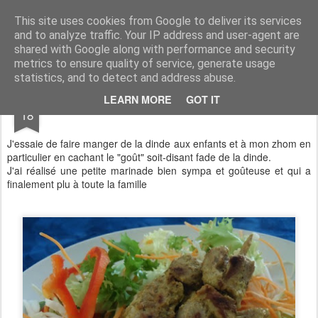
Aux papilles by Virginie
This site uses cookies from Google to deliver its services
and to analyze traffic. Your IP address and user-agent are
shared with Google along with performance and security
metrics to ensure quality of service, generate usage
statistics, and to detect and address abuse.
NOV
LEARN MORE
GOT IT
Brochette de dinde mariné
18
J'essaie de faire manger de la dinde aux enfants et à mon zhom en
particulier en cachant le "goût" soit-disant fade de la dinde.
J'ai réalisé une petite marinade bien sympa et goûteuse et qui a
finalement plu à toute la famille