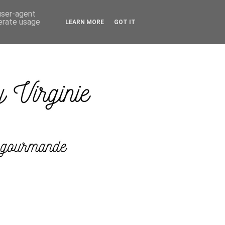
 user-agent
nerate usage
LEARN MORE
GOT IT