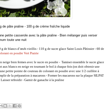
g de pâte praline - 100 g de crème fraîche liquide
ne petite casserole avec la pâte praline - Bien mélanger puis verser
imum toute une nuit
 g de blancs d’œufs vieillis - 110 g de sucre glace Saint Louis Pâtissier - 60 de
olorant en poudre Vert Prairie
en neige bien fermes avec le sucre en poudre - Tamiser ensemble le sucre glace
t aux blancs en neige en tournant le bol à chaque fois (on doit obtenir une
r une petite pointe de couteau de colorant en poudre avec une 1/2 cuillère à
emplir de la préparation à macarons - Former les macarons sur la plaque SILPAT
aisser refroidir - Garnir de ganache à la praline