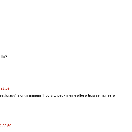
llis?
 22:09
c'est lorsqu'ils ont minimum 4 jours tu peux même aller à trois semaines ;à
à 22:59