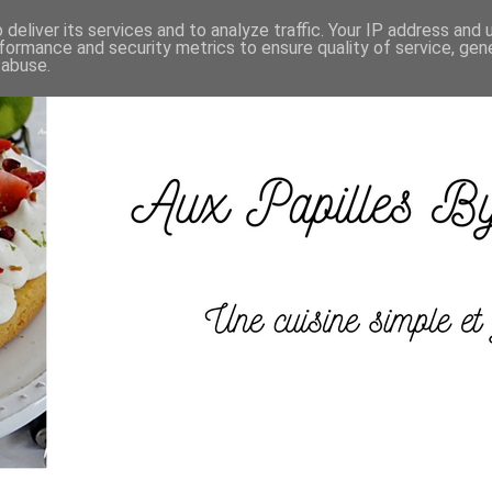
deliver its services and to analyze traffic. Your IP address and
formance and security metrics to ensure quality of service, ge
 abuse.