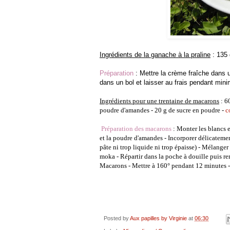
Ingrédients de la ganache à la praline
: 135 
Préparation
: Mettre la crème fraîche dans u
dans un bol et laisser au frais pendant min
Ingrédients pour une trentaine de macarons
: 60
poudre d'amandes - 20 g de sucre en poudre -
c
Préparation des macarons
: Monter les blancs 
et la poudre d'amandes - Incorporer délicatemen
pâte ni trop liquide ni trop épaisse) - Mélange
moka - Répartir dans la poche à douille puis r
Macarons - Mettre à 160° pendant 12 minutes - L
Posted by
Aux papilles by Virginie
at
06:30