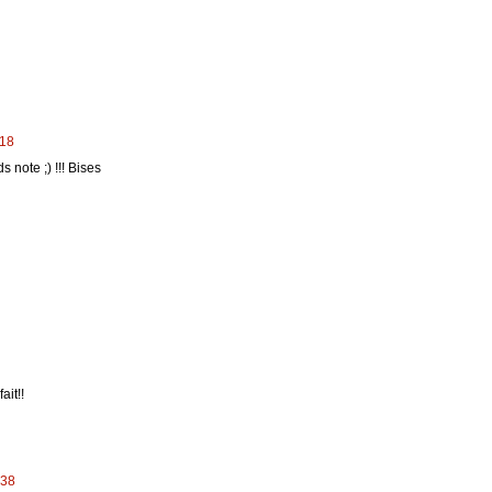
:18
 note ;) !!! Bises
ait!!
:38