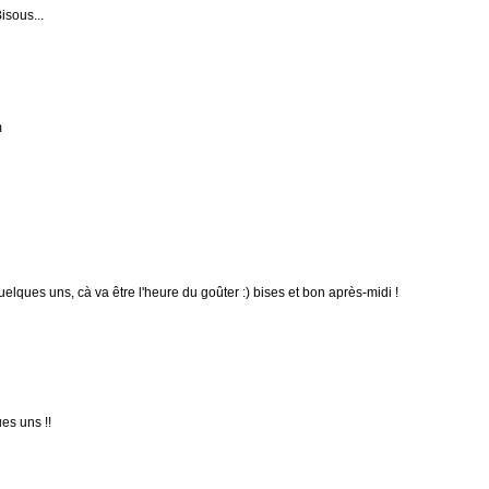
isous...
m
quelques uns, cà va être l'heure du goûter :) bises et bon après-midi !
es uns !!