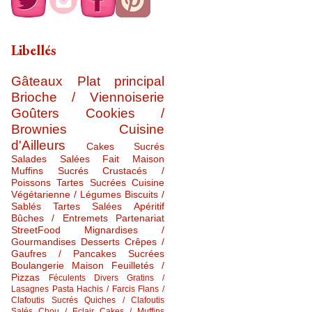
Libellés
Gâteaux
Plat principal
Brioche / Viennoiserie
Goûters
Cookies /
Brownies
Cuisine
d'Ailleurs
Cakes Sucrés
Salades Salées
Fait Maison
Muffins Sucrés
Crustacés /
Poissons
Tartes Sucrées
Cuisine
Végétarienne / Légumes
Biscuits /
Sablés
Tartes Salées
Apéritif
Bûches / Entremets
Partenariat
StreetFood
Mignardises /
Gourmandises
Desserts
Crêpes /
Gaufres / Pancakes Sucrées
Boulangerie Maison
Feuilletés /
Pizzas
Féculents Divers
Gratins /
Lasagnes
Pasta
Hachis / Farcis
Flans /
Clafoutis Sucrés
Quiches / Clafoutis
Salés
Chou / Eclair
Cakes / Muffins