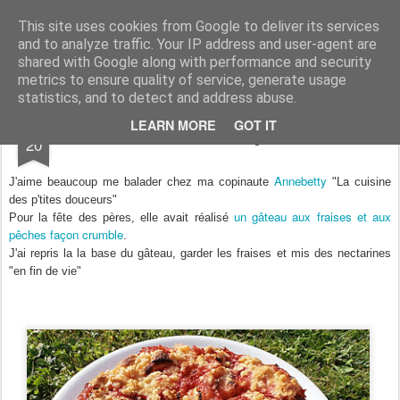
Aux papilles by Virginie
This site uses cookies from Google to deliver its services
and to analyze traffic. Your IP address and user-agent are
shared with Google along with performance and security
metrics to ensure quality of service, generate usage
statistics, and to detect and address abuse.
SEP
LEARN MORE
GOT IT
Gâteau aux fruits façon crumble
20
Annebetty
J'aime beaucoup me balader chez ma copinaute
"La cuisine
des p'tites douceurs"
un gâteau aux fraises et aux
Pour la fête des pères, elle avait réalisé
pêches façon crumble
.
J'ai repris la la base du gâteau, garder les fraises et mis des nectarines
"en fin de vie"