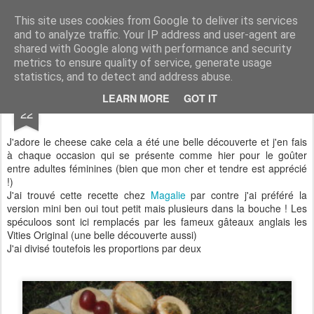
Aux papilles by Virginie
This site uses cookies from Google to deliver its services
and to analyze traffic. Your IP address and user-agent are
shared with Google along with performance and security
metrics to ensure quality of service, generate usage
statistics, and to detect and address abuse.
AUG
LEARN MORE
GOT IT
Mini Cheese Cakes Fruités
22
J'adore le cheese cake cela a été une belle découverte et j'en fais
à chaque occasion qui se présente comme hier pour le goûter
entre adultes féminines (bien que mon cher et tendre est apprécié
!)
J'ai trouvé cette recette chez
Magalie
par contre j'ai préféré la
version mini ben oui tout petit mais plusieurs dans la bouche ! Les
spéculoos sont ici remplacés par les fameux gâteaux anglais les
Vities Original (une belle découverte aussi)
J'ai divisé toutefois les proportions par deux