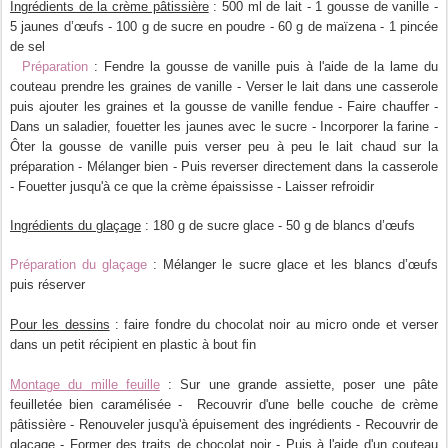
Ingrédients de la crème pâtissière
: 500 ml de lait - 1 gousse de vanille -
5 jaunes d’œufs - 100 g de sucre en poudre - 60 g de maïzena - 1 pincée
de sel
Préparation
: Fendre la gousse de vanille puis à l'aide de la lame du
couteau prendre les graines de vanille - Verser le lait dans une casserole
puis ajouter les graines et la gousse de vanille fendue - Faire chauffer -
Dans un saladier, fouetter les jaunes avec le sucre - Incorporer la farine -
Ôter la gousse de vanille puis verser peu à peu le lait chaud sur la
préparation - Mélanger bien - Puis reverser directement dans la casserole
- Fouetter jusqu'à ce que la crème épaississe - Laisser refroidir
Ingrédients du glaçage
: 180 g de sucre glace - 50 g de blancs d’œufs
Préparation du glaçage
: Mélanger le sucre glace et les blancs d’œufs
puis réserver
Pour les dessins
: faire fondre du chocolat noir au micro onde et verser
dans un petit récipient en plastic à bout fin
Montage du mille feuille
: Sur une grande assiette, poser une pâte
feuilletée bien caramélisée - Recouvrir d'une belle couche de crème
pâtissière - Renouveler jusqu'à épuisement des ingrédients - Recouvrir de
glaçage - Former des traits de chocolat noir - Puis à l'aide d'un couteau