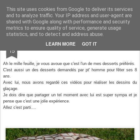
Aux papilles by Virginie
This site uses cookies from Google to deliver its services
and to analyze traffic. Your IP address and user-agent are
shared with Google along with performance and security
metrics to ensure quality of service, generate usage
statistics, and to detect and address abuse.
AUG
LEARN MORE
GOT IT
Mille Feuille
15
Ah le mille feuille, je vous avoue que c'est l'un de mes desserts préférés.
C'est aussi un des desserts demandés par pt' homme pour fêter ses 8
ans.
Avec lui, nous avons regardé ces vidéos pour réaliser les dessins du
glaçage.
Je dois dire que partager un tel moment avec lui est super sympa et je
pense que c'est une jolie expérience.
Allez c'est parti....