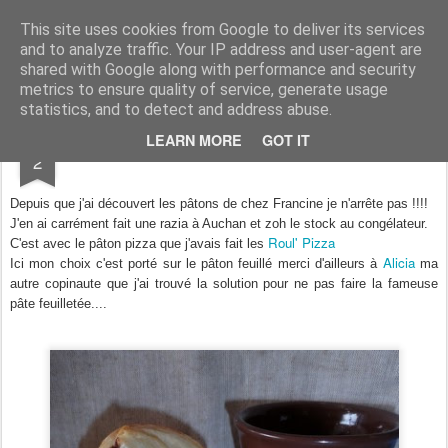
Aux papilles by Virginie
This site uses cookies from Google to deliver its services
and to analyze traffic. Your IP address and user-agent are
shared with Google along with performance and security
metrics to ensure quality of service, generate usage
statistics, and to detect and address abuse.
NOV
LEARN MORE
GOT IT
Mini Chocolatines Maison.
2
Depuis que j'ai découvert les pâtons de chez
Francine
je n'arrête pas !!!!
J'en ai carrément fait une razia à Auchan et zoh le stock au congélateur.
Roul' Pizza
C'est avec le pâton pizza que j'avais fait les
Alicia
Ici mon choix c'est porté sur le pâton feuillé merci d'ailleurs à
ma
autre copinaute que j'ai trouvé la solution pour ne pas faire la fameuse
pâte feuilletée....