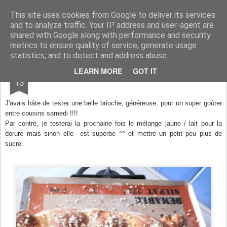
Aux papilles by Virginie
This site uses cookies from Google to deliver its services
and to analyze traffic. Your IP address and user-agent are
shared with Google along with performance and security
metrics to ensure quality of service, generate usage
statistics, and to detect and address abuse.
APR
LEARN MORE
GOT IT
Brioche Généreuse
13
J'avais hâte de tester une belle brioche, généreuse, pour un super goûter
entre cousins samedi !!!!
Par contre, je testerai la prochaine fois le mélange jaune / lait pour la
dorure mais sinon elle est superbe ^^ et mettre un petit peu plus de
sucre.