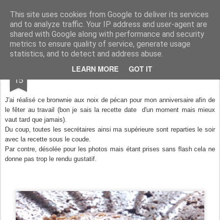
Aux papilles by Virginie
This site uses cookies from Google to deliver its services
and to analyze traffic. Your IP address and user-agent are
shared with Google along with performance and security
metrics to ensure quality of service, generate usage
statistics, and to detect and address abuse.
MAR
LEARN MORE
GOT IT
Brownie made in USA
15
J'ai réalisé ce bronwnie aux noix de pécan pour mon anniversaire afin de
le fêter au travail (bon je sais la recette date d'un moment mais mieux
vaut tard que jamais).
Du coup, toutes les secrétaires ainsi ma supérieure sont reparties le soir
avec la recette sous le coude.
Par contre, désolée pour les photos mais étant prises sans flash cela ne
donne pas trop le rendu gustatif.